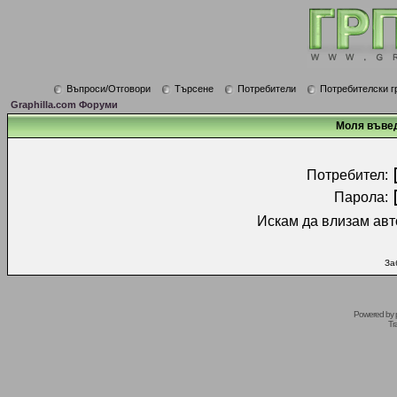
Въпроси/Отговори
Търсене
Потребители
Потребителски г
Graphilla.com Форуми
Моля въвед
Потребител:
Парола:
Искам да влизам авт
За
Powered by
Tr