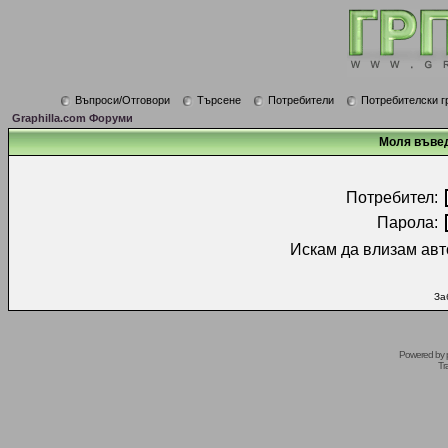
Въпроси/Отговори
Търсене
Потребители
Потребителски г
Graphilla.com Форуми
Моля въвед
Потребител:
Парола:
Искам да влизам авт
За
Powered by
Tr