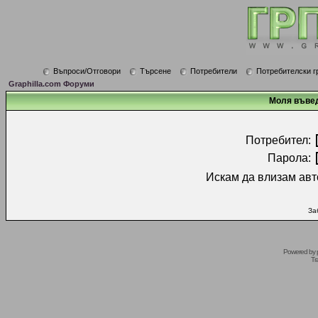
Въпроси/Отговори
Търсене
Потребители
Потребителски г
Graphilla.com Форуми
Моля въвед
Потребител:
Парола:
Искам да влизам авт
За
Powered by
Tr