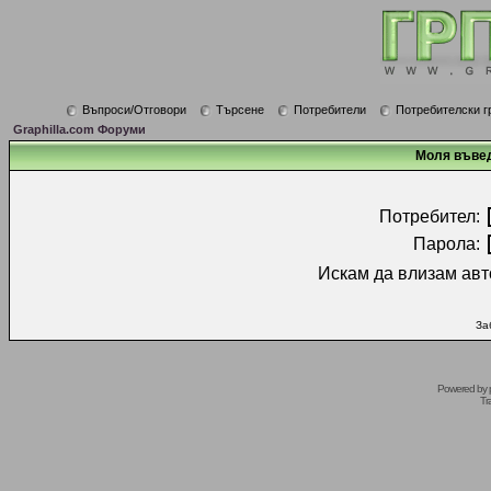
Въпроси/Отговори
Търсене
Потребители
Потребителски г
Graphilla.com Форуми
Моля въвед
Потребител:
Парола:
Искам да влизам авт
За
Powered by
Tr