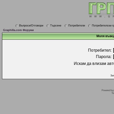
Въпроси/Отговори
Търсене
Потребители
Потребителски г
Graphilla.com Форуми
Моля въвед
Потребител:
Парола:
Искам да влизам авт
За
Powered by
Tr