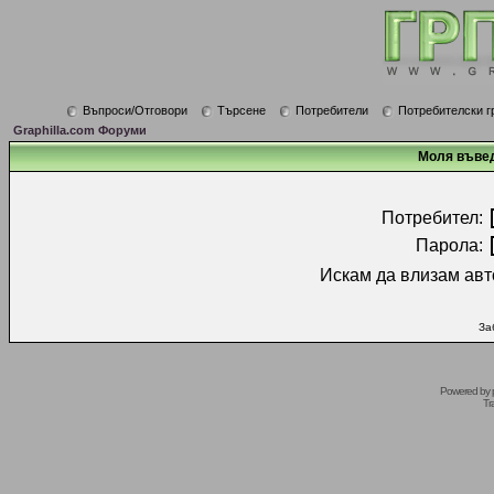
Въпроси/Отговори
Търсене
Потребители
Потребителски г
Graphilla.com Форуми
Моля въвед
Потребител:
Парола:
Искам да влизам авт
За
Powered by
Tr