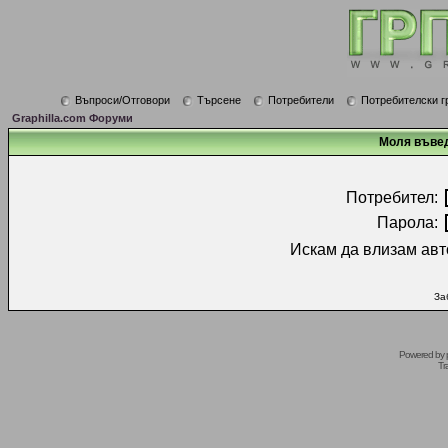
Въпроси/Отговори
Търсене
Потребители
Потребителски г
Graphilla.com Форуми
Моля въвед
Потребител:
Парола:
Искам да влизам авт
За
Powered by
Tr