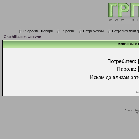
Въпроси/Отговори
Търсене
Потребители
Потребителски г
Graphilla.com Форуми
Моля въвед
Потребител:
Парола:
Искам да влизам авт
За
Powered by
Tr