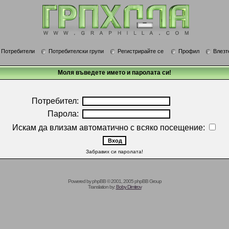
Потребители
Потребителски групи
Регистрирайте се
Профил
Влезт
Моля въведете името и паролата си!
Потребител:
Парола:
Искам да влизам автоматично с всяко посещение:
Забравих си паролата!
Powered by
phpBB
© 2001, 2005 phpBB Group
Translation by:
Boby Dimitrov