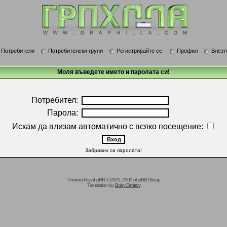
Потребители
Потребителски групи
Регистрирайте се
Профил
Влезт
Моля въведете името и паролата си!
Потребител:
Парола:
Искам да влизам автоматично с всяко посещение:
Забравих си паролата!
Powered by
phpBB
© 2001, 2005 phpBB Group
Translation by:
Boby Dimitrov