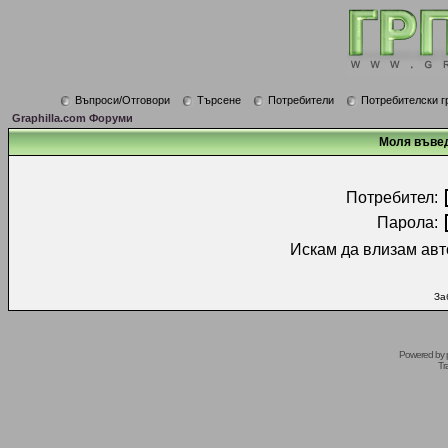
Въпроси/Отговори
Търсене
Потребители
Потребителски г
Graphilla.com Форуми
Моля въвед
Потребител:
Парола:
Искам да влизам авт
За
Powered by
Tr