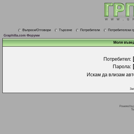
Въпроси/Отговори
Търсене
Потребители
Потребителски г
Graphilla.com Форуми
Моля въвед
Потребител:
Парола:
Искам да влизам авт
За
Powered by
Tr