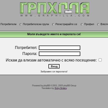
Потребители
Потребителски групи
Регистрирайте се
Профил
Влезт
Моля въведете името и паролата си!
Потребител:
Парола:
Искам да влизам автоматично с всяко посещение:
Забравих си паролата!
Powered by
phpBB
© 2001, 2005 phpBB Group
Translation by:
Boby Dimitrov