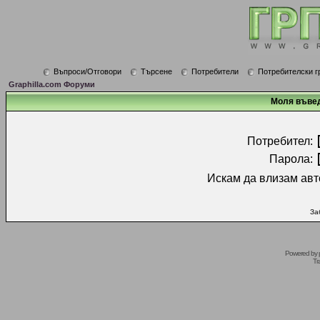
Въпроси/Отговори
Търсене
Потребители
Потребителски г
Graphilla.com Форуми
Моля въвед
Потребител:
Парола:
Искам да влизам авт
За
Powered by
Tr