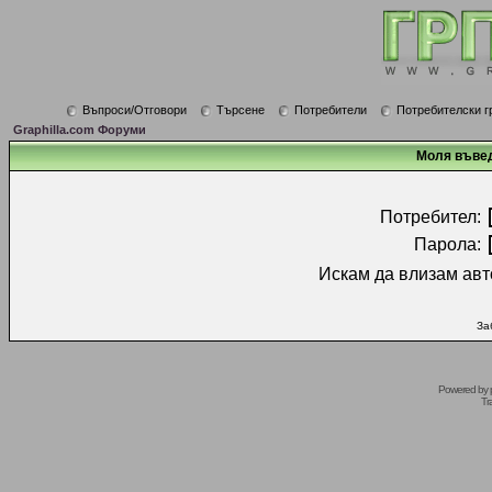
Въпроси/Отговори
Търсене
Потребители
Потребителски г
Graphilla.com Форуми
Моля въвед
Потребител:
Парола:
Искам да влизам авт
За
Powered by
Tr