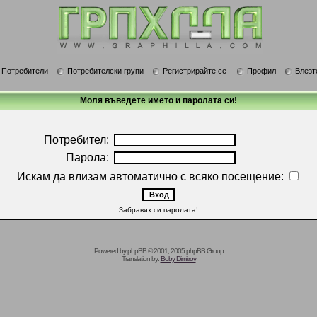
Потребители
Потребителски групи
Регистрирайте се
Профил
Влезт
Моля въведете името и паролата си!
Потребител:
Парола:
Искам да влизам автоматично с всяко посещение:
Забравих си паролата!
Powered by
phpBB
© 2001, 2005 phpBB Group
Translation by:
Boby Dimitrov