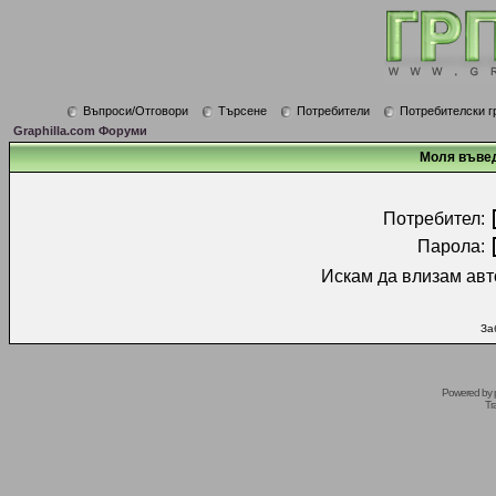
Въпроси/Отговори
Търсене
Потребители
Потребителски г
Graphilla.com Форуми
Моля въвед
Потребител:
Парола:
Искам да влизам авт
За
Powered by
Tr