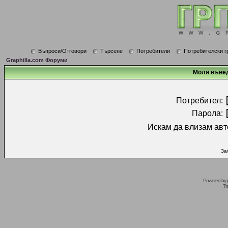
Въпроси/Отговори
Търсене
Потребители
Потребителски г
Graphilla.com Форуми
Моля въвед
Потребител:
Парола:
Искам да влизам авт
За
Powered by
Tr