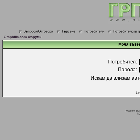
Въпроси/Отговори
Търсене
Потребители
Потребителски г
Graphilla.com Форуми
Моля въвед
Потребител:
Парола:
Искам да влизам авт
За
Powered by
Tr