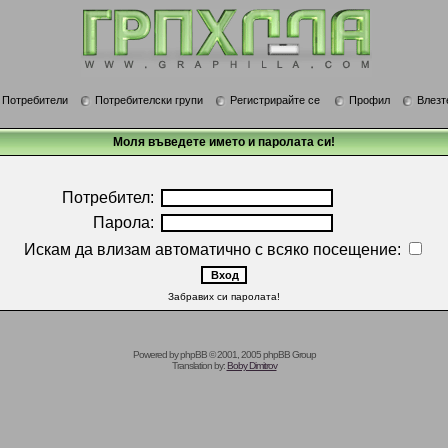
Потребители
Потребителски групи
Регистрирайте се
Профил
Влезт
Моля въведете името и паролата си!
Потребител:
Парола:
Искам да влизам автоматично с всяко посещение:
Забравих си паролата!
Powered by
phpBB
© 2001, 2005 phpBB Group
Translation by:
Boby Dimitrov