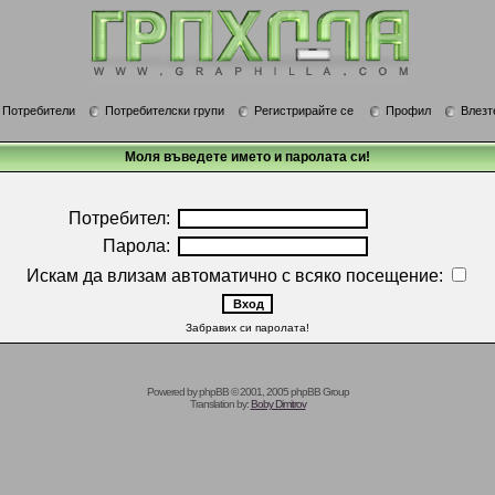
Потребители
Потребителски групи
Регистрирайте се
Профил
Влезт
Моля въведете името и паролата си!
Потребител:
Парола:
Искам да влизам автоматично с всяко посещение:
Забравих си паролата!
Powered by
phpBB
© 2001, 2005 phpBB Group
Translation by:
Boby Dimitrov