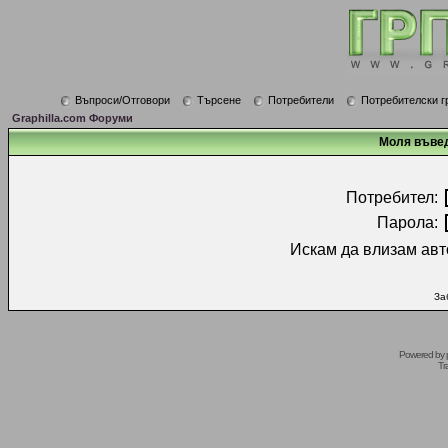
Въпроси/Отговори
Търсене
Потребители
Потребителски г
Graphilla.com Форуми
Моля въвед
Потребител:
Парола:
Искам да влизам авт
За
Powered by
Tr