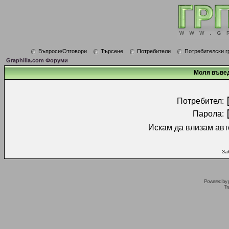
Въпроси/Отговори
Търсене
Потребители
Потребителски г
Graphilla.com Форуми
Моля въвед
Потребител:
Парола:
Искам да влизам авт
За
Powered by
Tr