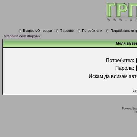
Въпроси/Отговори
Търсене
Потребители
Потребителски г
Graphilla.com Форуми
Моля въвед
Потребител:
Парола:
Искам да влизам авт
За
Powered by
Tr