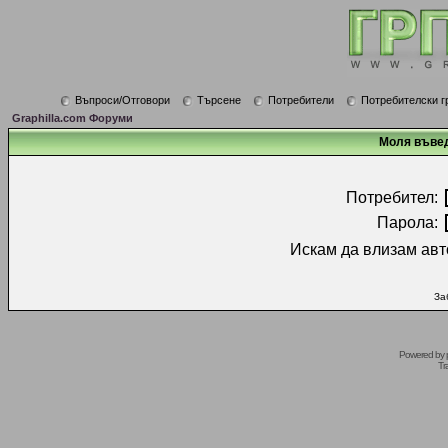
Въпроси/Отговори
Търсене
Потребители
Потребителски г
Graphilla.com Форуми
Моля въвед
Потребител:
Парола:
Искам да влизам авт
За
Powered by
Tr