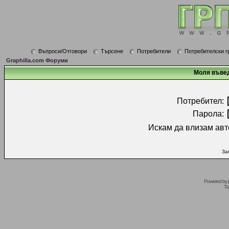
Въпроси/Отговори
Търсене
Потребители
Потребителски г
Graphilla.com Форуми
Моля въвед
Потребител:
Парола:
Искам да влизам авт
За
Powered by
Tr