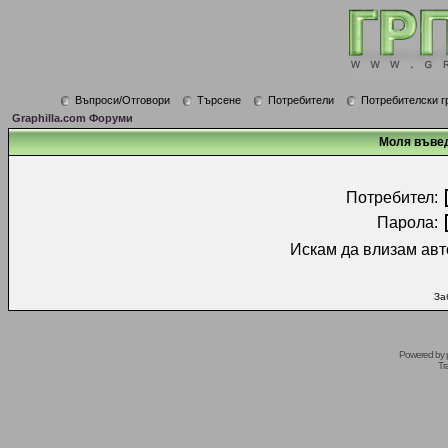
Въпроси/Отговори
Търсене
Потребители
Потребителски г
Graphilla.com Форуми
Моля въвед
Потребител:
Парола:
Искам да влизам авт
За
Powered by
Tr