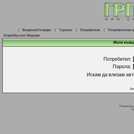
Въпроси/Отговори
Търсене
Потребители
Потребителски г
Graphilla.com Форуми
Моля въвед
Потребител:
Парола:
Искам да влизам авт
За
Powered by
Tr