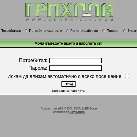
Потребители
Потребителски групи
Регистрирайте се
Профил
Влезт
Моля въведете името и паролата си!
Потребител:
Парола:
Искам да влизам автоматично с всяко посещение:
Забравих си паролата!
Powered by
phpBB
© 2001, 2005 phpBB Group
Translation by:
Boby Dimitrov