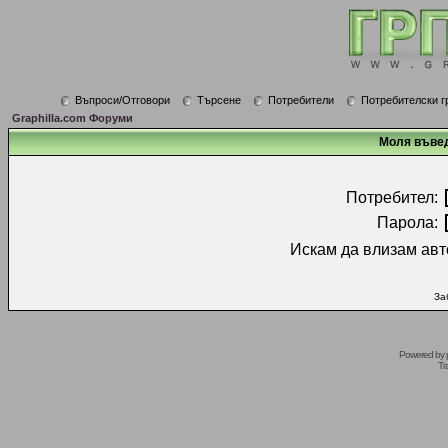
Въпроси/Отговори
Търсене
Потребители
Потребителски г
Graphilla.com Форуми
Моля въвед
Потребител:
Парола:
Искам да влизам авт
За
Powered by
Tr