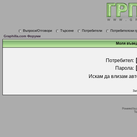
Въпроси/Отговори
Търсене
Потребители
Потребителски г
Graphilla.com Форуми
Моля въвед
Потребител:
Парола:
Искам да влизам авт
За
Powered by
Tr