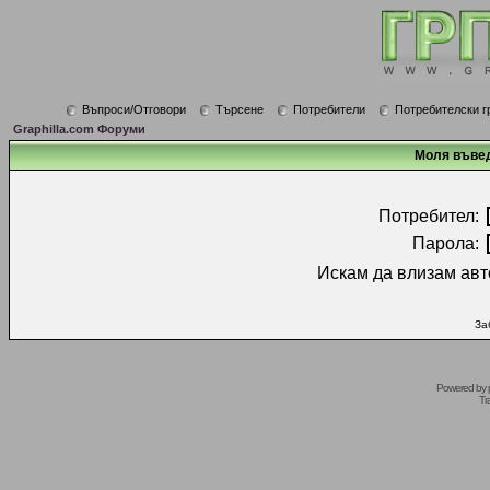
Въпроси/Отговори
Търсене
Потребители
Потребителски г
Graphilla.com Форуми
Моля въвед
Потребител:
Парола:
Искам да влизам авт
За
Powered by
Tr