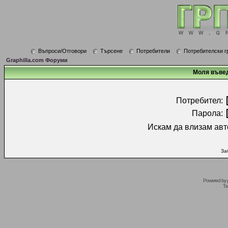
Въпроси/Отговори
Търсене
Потребители
Потребителски г
Graphilla.com Форуми
Моля въвед
Потребител:
Парола:
Искам да влизам авт
За
Powered by
Tr