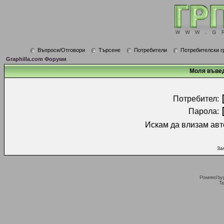
Въпроси/Отговори
Търсене
Потребители
Потребителски г
Graphilla.com Форуми
Моля въвед
Потребител:
Парола:
Искам да влизам авт
За
Powered by
Tr