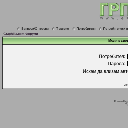
Въпроси/Отговори
Търсене
Потребители
Потребителски г
Graphilla.com Форуми
Моля въвед
Потребител:
Парола:
Искам да влизам авт
За
Powered by
Tr