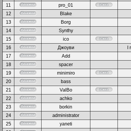
11
pro_01
12
Blake
13
Borg
14
Synthy
15
ico
16
Джоуви
I 
17
Add
18
spacer
19
minimiro
20
bass
21
ValBo
22
achko
23
borkin
24
administrator
25
yaneti