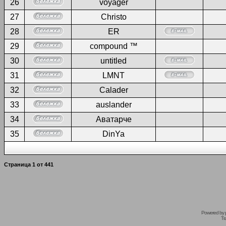
26
voyager
27
Christo
28
ER
29
compound ™
30
untitled
31
LMNT
32
Calader
33
auslander
34
Аватарче
35
DinYa
Страница
1
от
441
Powered by
Tr