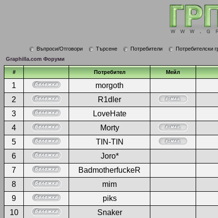
Въпроси/Отговори
Търсене
Потребители
Потребителски г
Graphilla.com Форуми
#
Потребител
Мейл
1
morgoth
2
R1dler
3
LoveHate
4
Morty
5
TIN-TIN
6
Joro*
7
BadmotherfuckeR
8
mim
9
piks
10
Snaker