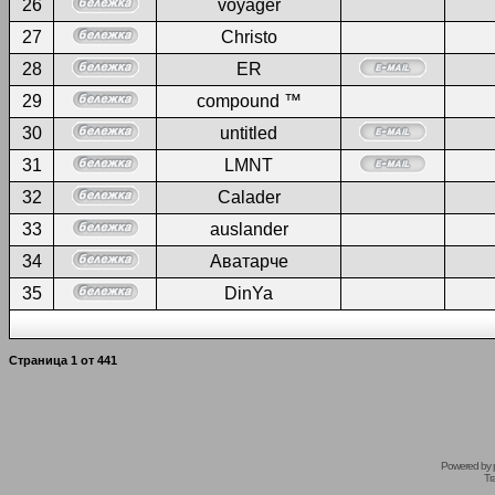
26
voyager
27
Christo
28
ER
29
compound ™
30
untitled
31
LMNT
32
Calader
33
auslander
34
Аватарче
35
DinYa
Страница
1
от
441
Powered by
Tr