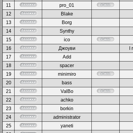
11
pro_01
12
Blake
13
Borg
14
Synthy
15
ico
16
Джоуви
I 
17
Add
18
spacer
19
minimiro
20
bass
21
ValBo
22
achko
23
borkin
24
administrator
25
yaneti