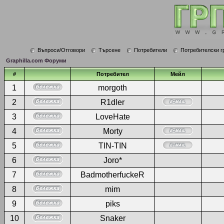
Въпроси/Отговори
Търсене
Потребители
Потребителски г
Graphilla.com Форуми
#
Потребител
Мейл
1
morgoth
2
R1dler
3
LoveHate
4
Morty
5
TIN-TIN
6
Joro*
7
BadmotherfuckeR
8
mim
9
piks
10
Snaker