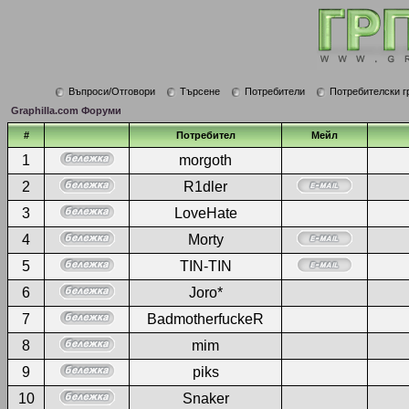
Въпроси/Отговори
Търсене
Потребители
Потребителски г
Graphilla.com Форуми
#
Потребител
Мейл
1
morgoth
2
R1dler
3
LoveHate
4
Morty
5
TIN-TIN
6
Joro*
7
BadmotherfuckeR
8
mim
9
piks
10
Snaker