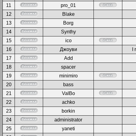
11
pro_01
12
Blake
13
Borg
14
Synthy
15
ico
16
Джоуви
I 
17
Add
18
spacer
19
minimiro
20
bass
21
ValBo
22
achko
23
borkin
24
administrator
25
yaneti