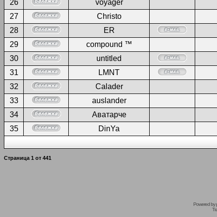
26
voyager
27
Christo
28
ER
29
compound ™
30
untitled
31
LMNT
32
Calader
33
auslander
34
Аватарче
35
DinYa
Страница
1
от
441
Powered by
Tr