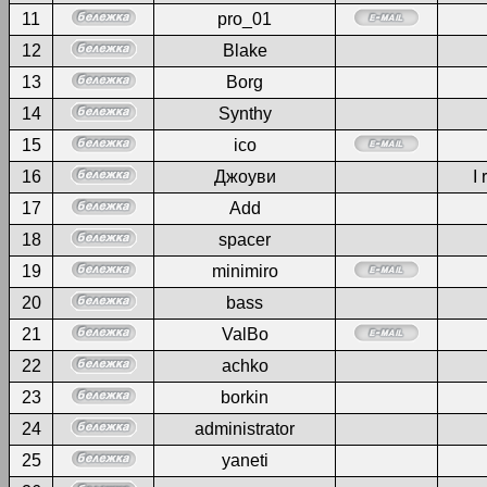
11
pro_01
12
Blake
13
Borg
14
Synthy
15
ico
16
Джоуви
I 
17
Add
18
spacer
19
minimiro
20
bass
21
ValBo
22
achko
23
borkin
24
administrator
25
yaneti