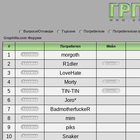
Въпроси/Отговори
Търсене
Потребители
Потребителски г
Graphilla.com Форуми
#
Потребител
Мейл
1
morgoth
2
R1dler
3
LoveHate
4
Morty
5
TIN-TIN
6
Joro*
7
BadmotherfuckeR
8
mim
9
piks
10
Snaker