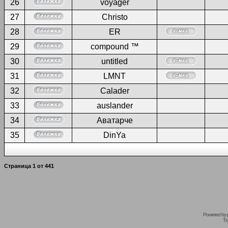
26
voyager
27
Christo
28
ER
29
compound ™
30
untitled
31
LMNT
32
Calader
33
auslander
34
Аватарче
35
DinYa
Страница
1
от
441
Powered by
Tr