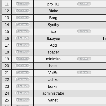
11
pro_01
12
Blake
13
Borg
14
Synthy
15
ico
16
Джоуви
I 
17
Add
18
spacer
19
minimiro
20
bass
21
ValBo
22
achko
23
borkin
24
administrator
25
yaneti