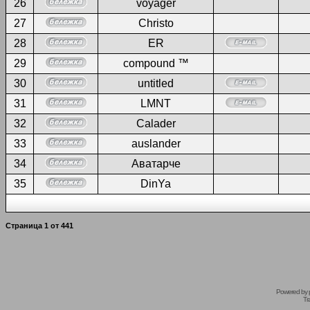
26
voyager
27
Christo
28
ER
29
compound ™
30
untitled
31
LMNT
32
Calader
33
auslander
34
Аватарче
35
DinYa
Страница
1
от
441
Powered by
Tr