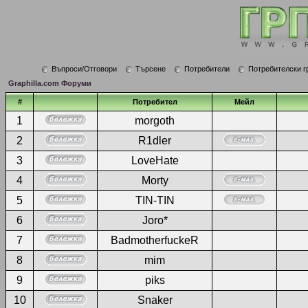
Въпроси/Отговори
Търсене
Потребители
Потребителски г
Graphilla.com Форуми
#
Потребител
Мейл
1
morgoth
2
R1dler
3
LoveHate
4
Morty
5
TIN-TIN
6
Joro*
7
BadmotherfuckeR
8
mim
9
piks
10
Snaker