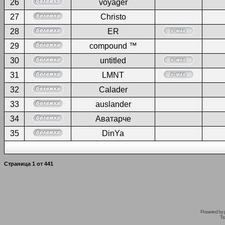
26
voyager
27
Christo
28
ER
29
compound ™
30
untitled
31
LMNT
32
Calader
33
auslander
34
Аватарче
35
DinYa
Страница
1
от
441
Powered by
Tr