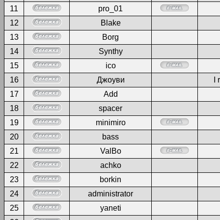
11
pro_01
12
Blake
13
Borg
14
Synthy
15
ico
16
Джоуви
I 
17
Add
18
spacer
19
minimiro
20
bass
21
ValBo
22
achko
23
borkin
24
administrator
25
yaneti