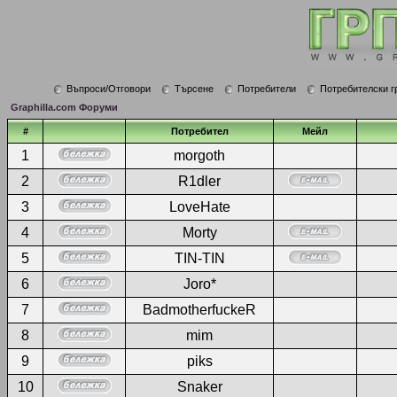
Въпроси/Отговори
Търсене
Потребители
Потребителски г
Graphilla.com Форуми
#
Потребител
Мейл
1
morgoth
2
R1dler
3
LoveHate
4
Morty
5
TIN-TIN
6
Joro*
7
BadmotherfuckeR
8
mim
9
piks
10
Snaker