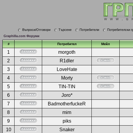
Въпроси/Отговори
Търсене
Потребители
Потребителски г
Graphilla.com Форуми
#
Потребител
Мейл
1
morgoth
2
R1dler
3
LoveHate
4
Morty
5
TIN-TIN
6
Joro*
7
BadmotherfuckeR
8
mim
9
piks
10
Snaker