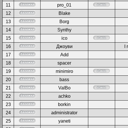
11
pro_01
12
Blake
13
Borg
14
Synthy
15
ico
16
Джоуви
I 
17
Add
18
spacer
19
minimiro
20
bass
21
ValBo
22
achko
23
borkin
24
administrator
25
yaneti