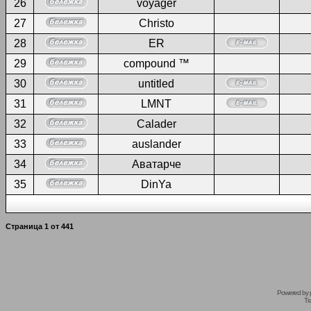
26
voyager
27
Christo
28
ER
29
compound ™
30
untitled
31
LMNT
32
Calader
33
auslander
34
Аватарче
35
DinYa
Страница
1
от
441
Powered by
Tr