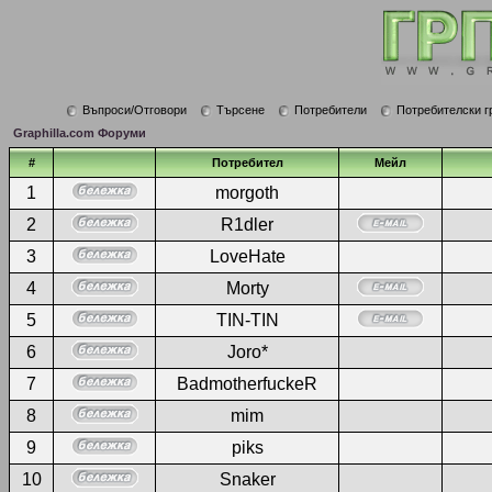
Въпроси/Отговори
Търсене
Потребители
Потребителски г
Graphilla.com Форуми
#
Потребител
Мейл
1
morgoth
2
R1dler
3
LoveHate
4
Morty
5
TIN-TIN
6
Joro*
7
BadmotherfuckeR
8
mim
9
piks
10
Snaker