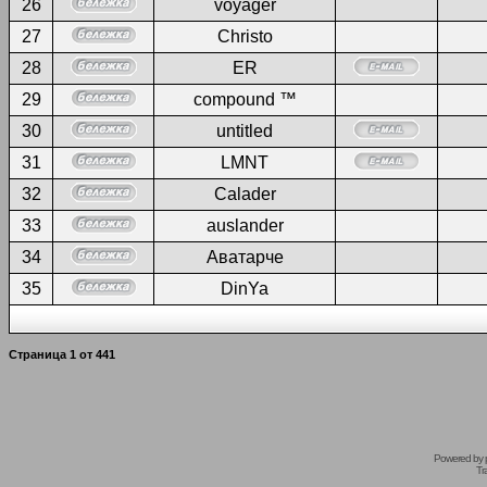
26
voyager
27
Christo
28
ER
29
compound ™
30
untitled
31
LMNT
32
Calader
33
auslander
34
Аватарче
35
DinYa
Страница
1
от
441
Powered by
Tr