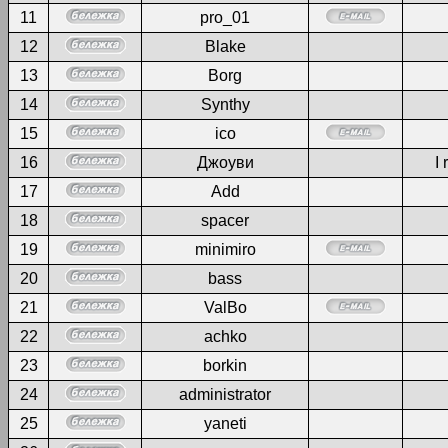
11
pro_01
12
Blake
13
Borg
14
Synthy
15
ico
16
Джоуви
I 
17
Add
18
spacer
19
minimiro
20
bass
21
ValBo
22
achko
23
borkin
24
administrator
25
yaneti