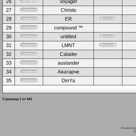
26
voyager
27
Christo
28
ER
29
compound ™
30
untitled
31
LMNT
32
Calader
33
auslander
34
Аватарче
35
DinYa
Страница
1
от
441
Powered by
Tr