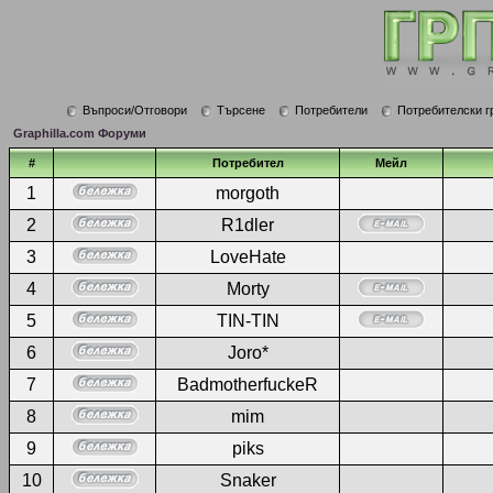
Въпроси/Отговори
Търсене
Потребители
Потребителски г
Graphilla.com Форуми
#
Потребител
Мейл
1
morgoth
2
R1dler
3
LoveHate
4
Morty
5
TIN-TIN
6
Joro*
7
BadmotherfuckeR
8
mim
9
piks
10
Snaker