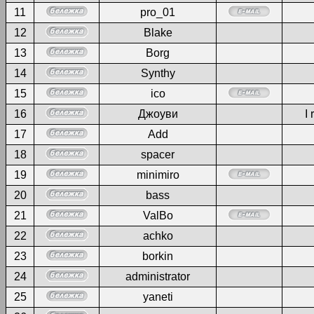
11
pro_01
12
Blake
13
Borg
14
Synthy
15
ico
16
Джоуви
I 
17
Add
18
spacer
19
minimiro
20
bass
21
ValBo
22
achko
23
borkin
24
administrator
25
yaneti