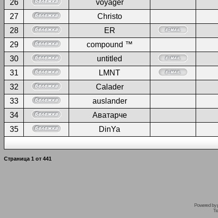
26
voyager
27
Christo
28
ER
29
compound ™
30
untitled
31
LMNT
32
Calader
33
auslander
34
Аватарче
35
DinYa
Страница
1
от
441
Powered by
Tr