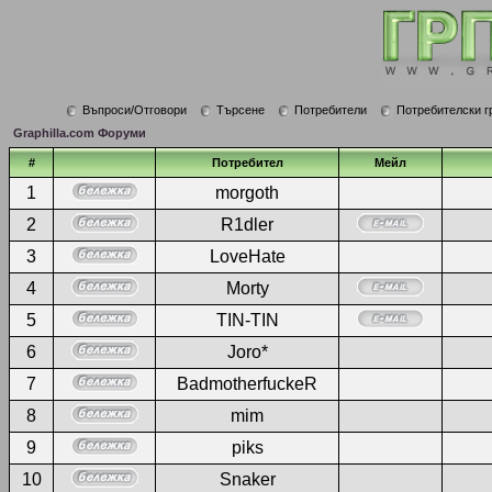
Въпроси/Отговори
Търсене
Потребители
Потребителски г
Graphilla.com Форуми
#
Потребител
Мейл
1
morgoth
2
R1dler
3
LoveHate
4
Morty
5
TIN-TIN
6
Joro*
7
BadmotherfuckeR
8
mim
9
piks
10
Snaker