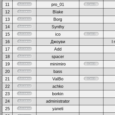
11
pro_01
12
Blake
13
Borg
14
Synthy
15
ico
16
Джоуви
I 
17
Add
18
spacer
19
minimiro
20
bass
21
ValBo
22
achko
23
borkin
24
administrator
25
yaneti