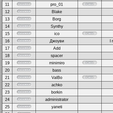
11
pro_01
12
Blake
13
Borg
14
Synthy
15
ico
16
Джоуви
I 
17
Add
18
spacer
19
minimiro
20
bass
21
ValBo
22
achko
23
borkin
24
administrator
25
yaneti