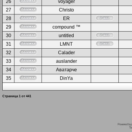
26
voyager
27
Christo
28
ER
29
compound ™
30
untitled
31
LMNT
32
Calader
33
auslander
34
Аватарче
35
DinYa
Страница
1
от
441
Powered by
Tr