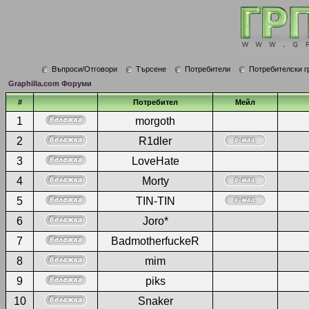
Въпроси/Отговори
Търсене
Потребители
Потребителски г
Graphilla.com Форуми
#
Потребител
Мейл
1
morgoth
2
R1dler
3
LoveHate
4
Morty
5
TIN-TIN
6
Joro*
7
BadmotherfuckeR
8
mim
9
piks
10
Snaker