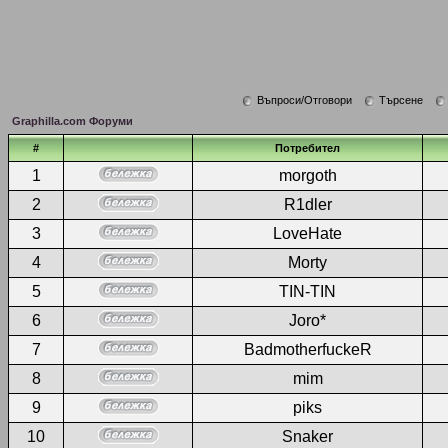
Въпроси/Отговори
Търсене
Graphilla.com Форуми
#
Потребител
1
morgoth
2
R1dler
3
LoveHate
4
Morty
5
TIN-TIN
6
Joro*
7
BadmotherfuckeR
8
mim
9
piks
10
Snaker