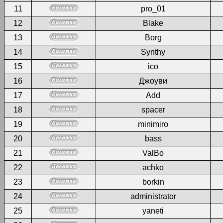
11
pro_01
12
Blake
13
Borg
14
Synthy
15
ico
16
Джоуви
17
Add
18
spacer
19
minimiro
20
bass
21
ValBo
22
achko
23
borkin
24
administrator
25
yaneti