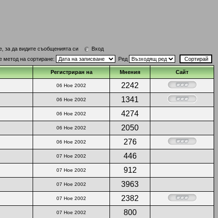
е, за да видите съобщенията си
Вход
е метод на сортиране:
Ред
Регистриран на
Мнения
Сайт
2242
06 Ное 2002
1341
06 Ное 2002
4274
06 Ное 2002
2050
06 Ное 2002
276
06 Ное 2002
446
07 Ное 2002
912
07 Ное 2002
3963
07 Ное 2002
2382
07 Ное 2002
800
07 Ное 2002