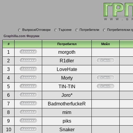
Въпроси/Отговори
Търсене
Потребители
Потребителски г
Graphilla.com Форуми
#
Потребител
Мейл
1
morgoth
2
R1dler
3
LoveHate
4
Morty
5
TIN-TIN
6
Joro*
7
BadmotherfuckeR
8
mim
9
piks
10
Snaker