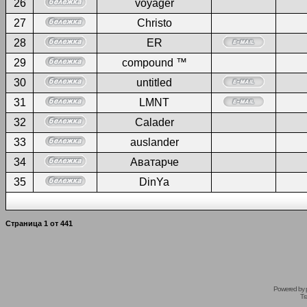
26
voyager
27
Christo
28
ER
29
compound ™
30
untitled
31
LMNT
32
Calader
33
auslander
34
Аватарче
35
DinYa
Страница
1
от
441
Powered by
Tr