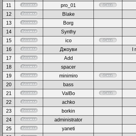
11
pro_01
12
Blake
13
Borg
14
Synthy
15
ico
16
Джоуви
I 
17
Add
18
spacer
19
minimiro
20
bass
21
ValBo
22
achko
23
borkin
24
administrator
25
yaneti