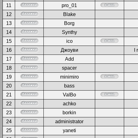
11
pro_01
12
Blake
13
Borg
14
Synthy
15
ico
16
Джоуви
I 
17
Add
18
spacer
19
minimiro
20
bass
21
ValBo
22
achko
23
borkin
24
administrator
25
yaneti