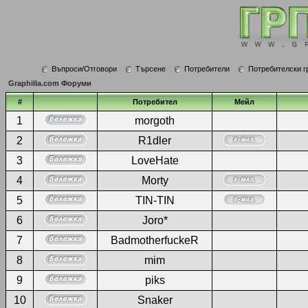
Въпроси/Отговори
Търсене
Потребители
Потребителски г
Graphilla.com Форуми
#
Потребител
Мейл
1
morgoth
2
R1dler
3
LoveHate
4
Morty
5
TIN-TIN
6
Joro*
7
BadmotherfuckeR
8
mim
9
piks
10
Snaker