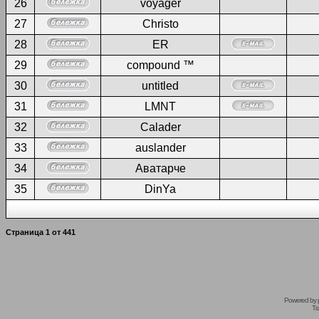
26
voyager
27
Christo
28
ER
29
compound ™
30
untitled
31
LMNT
32
Calader
33
auslander
34
Аватарче
35
DinYa
Страница
1
от
441
Powered by
Tr