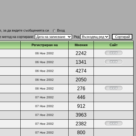
е, за да видите съобщенията си
Вход
е метод на сортиране:
Ред
Регистриран на
Мнения
Сайт
2242
06 Ное 2002
1341
06 Ное 2002
4274
06 Ное 2002
2050
06 Ное 2002
276
06 Ное 2002
446
07 Ное 2002
912
07 Ное 2002
3963
07 Ное 2002
2382
07 Ное 2002
800
07 Ное 2002