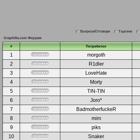
Въпроси/Отговори
Търсене
Graphilla.com Форуми
#
Потребител
1
morgoth
2
R1dler
3
LoveHate
4
Morty
5
TIN-TIN
6
Joro*
7
BadmotherfuckeR
8
mim
9
piks
10
Snaker