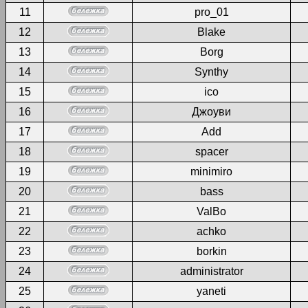
11
pro_01
12
Blake
13
Borg
14
Synthy
15
ico
16
Джоуви
17
Add
18
spacer
19
minimiro
20
bass
21
ValBo
22
achko
23
borkin
24
administrator
25
yaneti